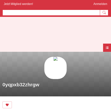
Jetzt Mitglied werden!
Anmelden
AYURVEDA
COMMUNITY
0yqpxb32zhrgw