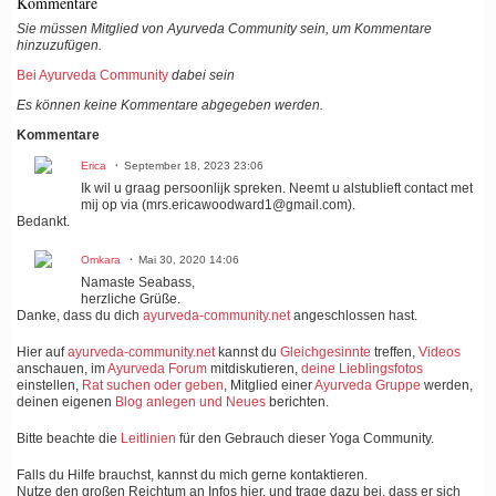
Kommentare
Sie müssen Mitglied von Ayurveda Community sein, um Kommentare
hinzuzufügen.
Bei Ayurveda Community
dabei sein
Es können keine Kommentare abgegeben werden.
Kommentare
Erica
September 18, 2023 23:06
Ik wil u graag persoonlijk spreken. Neemt u alstublieft contact met
mij op via (mrs.ericawoodward1@gmail.com).
Bedankt.
Omkara
Mai 30, 2020 14:06
Namaste Seabass,
herzliche Grüße.
Danke, dass du dich
ayurveda-community.net
angeschlossen hast.
Hier auf
ayurveda-community.net
kannst du
Gleichgesinnte
treffen,
Videos
anschauen, im
Ayurveda Forum
mitdiskutieren,
deine Lieblingsfotos
einstellen,
Rat suchen oder geben
, Mitglied einer
Ayurveda Gruppe
werden,
deinen eigenen
Blog anlegen und Neues
berichten.
Bitte beachte die
Leitlinien
für den Gebrauch dieser Yoga Community.
Falls du Hilfe brauchst, kannst du mich gerne kontaktieren.
Nutze den großen Reichtum an Infos hier, und trage dazu bei, dass er sich