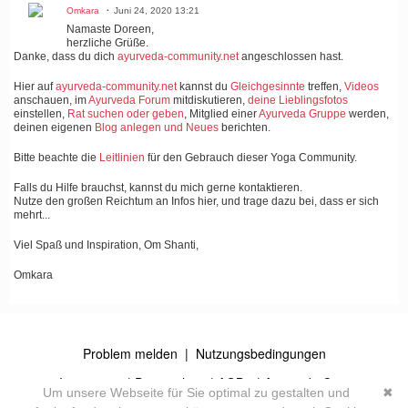
Omkara
Juni 24, 2020 13:21
Namaste Doreen,
herzliche Grüße.
Danke, dass du dich
ayurveda-community.net
angeschlossen hast.
Hier auf
ayurveda-community.net
kannst du
Gleichgesinnte
treffen,
Videos
anschauen, im
Ayurveda Forum
mitdiskutieren,
deine Lieblingsfotos
einstellen,
Rat suchen oder geben
, Mitglied einer
Ayurveda Gruppe
werden,
deinen eigenen
Blog anlegen und Neues
berichten.
Bitte beachte die
Leitlinien
für den Gebrauch dieser Yoga Community.
Falls du Hilfe brauchst, kannst du mich gerne kontaktieren.
Nutze den großen Reichtum an Infos hier, und trage dazu bei, dass er sich
mehrt...
Viel Spaß und Inspiration, Om Shanti,
Omkara
Problem melden
|
Nutzungsbedingungen
© 2026
Impressum
|
Datenschutz
|
AGB's
| Ayurveda Community
Um unsere Webseite für Sie optimal zu gestalten und
✖
Powered by