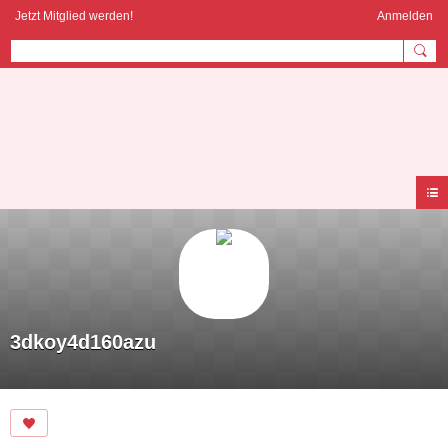
Jetzt Mitglied werden!
Anmelden
AYURVEDA
COMMUNITY
3dkoy4d160azu