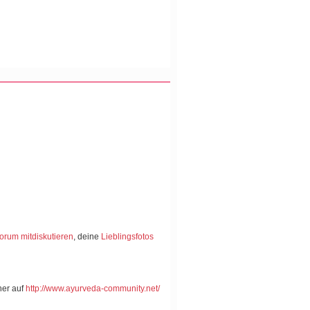
orum mitdiskutieren
, deine
Lieblingsfotos
her auf
http://www.ayurveda-community.net/