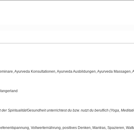
eminare, Ayurveda Konsultationen, Ayurveda Ausbildungen, Ayurveda Massagen, 
Wangerland
er Spiritualität/Gesundheit unterrichtest du bzw. nutzt du beruflich (Yoga, Medit
efenentspannung, Vollwerternährung, positives Denken, Mantras, Spazieren, Wattw