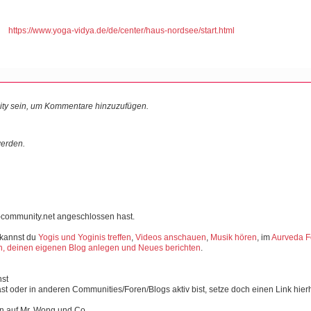
https://www.yoga-vidya.de/de/center/haus-nordsee/start.html
ty sein, um Kommentare hinzuzufügen.
erden.
-community.net angeschlossen hast.
 kannst du
Yogis und Yoginis treffen
,
Videos anschauen
,
Musik hören
, im
Aurveda F
, deinen eigenen Blog anlegen und Neues berichten
.
nst
st oder in anderen Communities/Foren/Blogs aktiv bist, setze doch einen Link hier
n auf Mr. Wong und Co