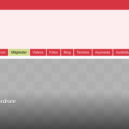
YURVEDA COMMUNI
rum
Mitglieder
Videos
Fotos
Blog
Termine
Ayurveda
Ausbild
ordsee