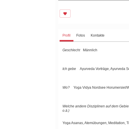
Profil
Fotos
Kontakte
Geschlecht
Männlich
Ich gebe
Ayurveda Vorträge, Ayurveda S
Wo?
Yoga Vidya Nordsee Horumersiel/
Welche andere Disziplinen auf dem Gebiet d
o.ä.)
Yoga Asanas, Atemübungen, Meditation, Ti