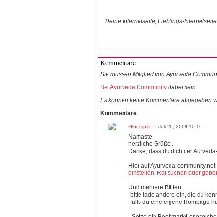
Deine Internetseite, Lieblings-Internetseite
Kommentare
Sie müssen Mitglied von Ayurveda Communi
Bei Ayurveda Community
dabei sein
Es können keine Kommentare abgegeben w
Kommentare
Glückspilz
Juli 20, 2009 10:16
Namaste
herzliche Grüße .
Danke, dass du dich der Aurveda
Hier auf Ayurveda-community.net
einstellen
,
Rat suchen oder geben
Und mehrere Bittten:
-bitte lade andere ein, die du ken
-falls du eine eigene Hompage ha
- Setze ein Bookmark/Lesezeiche