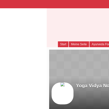
A
Start
Meine Seite
Ayurveda Fo
Yoga Vidya N