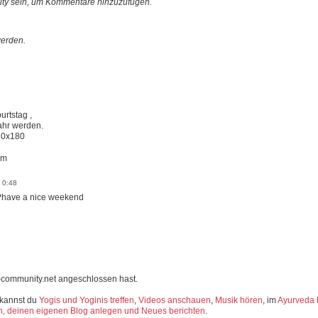
ty sein, um Kommentare hinzuzufügen.
erden.
rtstag ,
ahr werden.
am
 0:48
?have a nice weekend
-community.net angeschlossen hast.
 kannst du
Yogis und Yoginis treffen
,
Videos anschauen
,
Musik hören
, im
Ayurveda 
, deinen eigenen Blog anlegen und Neues berichten
.