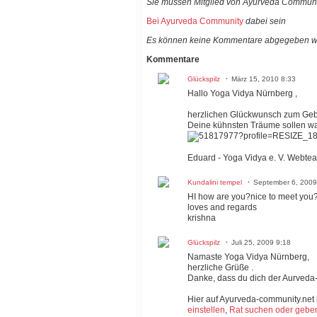
Sie müssen Mitglied von Ayurveda Communi
Bei Ayurveda Community
dabei sein
Es können keine Kommentare abgegeben w
Kommentare
Glückspilz
März 15, 2010 8:33
Hallo Yoga Vidya Nürnberg ,
herzlichen Glückwunsch zum Gebu
Deine kühnsten Träume sollen w
Eduard - Yoga Vidya e. V. Webte
Kundalini tempel
September 6, 2009
HI how are you?nice to meet you
loves and regards
krishna
Glückspilz
Juli 25, 2009 9:18
Namaste Yoga Vidya Nürnberg,
herzliche Grüße .
Danke, dass du dich der Aurveda
Hier auf Ayurveda-community.net
einstellen
,
Rat suchen oder geben