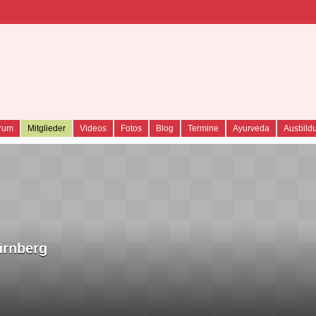
YURVEDA COMMUNI
rum
Mitglieder
Videos
Fotos
Blog
Termine
Ayurveda
Ausbild
ürnberg