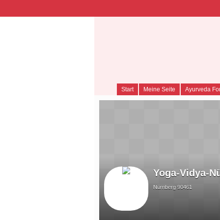
A
Start
Meine Seite
Ayurveda Fo
Yoga-Vidya-N
Nürnberg 90461