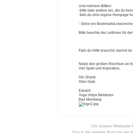
Und mehrere Bittten:
-bitte lade andere ein, die du ken
-falls du eine eigene Hompage ha
- Setze ein Bookmark/Lesezeiche
Bitte beachte die Leitlinien für 
Falls du Hilfe brauchst, kannst du
Nutze den großen Reichtum an Ayur
Viel Spaß und Inspiration,
Om Shanti
Alles Gute
Eduard
Yoga Vidya Webteam
Bad Meinberg
Um unsere Webseite fü
© 2026
Impressum
|
Datenschutz
|
AG
Durch die weitere Nutzung der