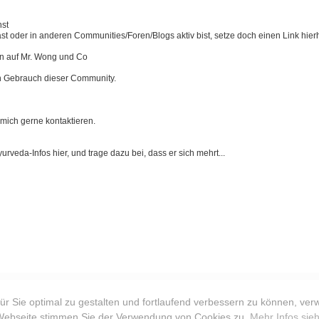
nst
st oder in anderen Communities/Foren/Blogs aktiv bist, setze doch einen Link hier
n auf Mr. Wong und Co
den Gebrauch dieser Community.
 mich gerne kontaktieren.
veda-Infos hier, und trage dazu bei, dass er sich mehrt...
r Sie optimal zu gestalten und fortlaufend verbessern zu können, ver
B's
| Ayurveda Community
Powered by
Pro
 Webseite stimmen Sie der Verwendung von Cookies zu.
Mehr Infos sie