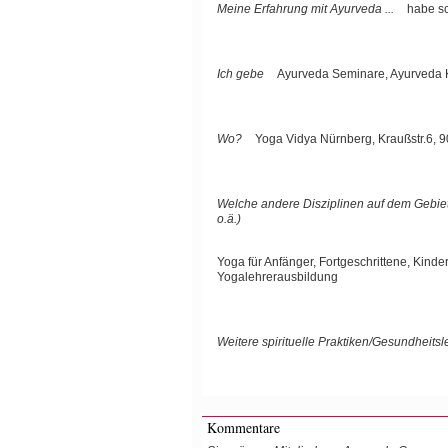
Meine Erfahrung mit Ayurveda ...
habe sc
Ich gebe
Ayurveda Seminare, Ayurveda 
Wo?
Yoga Vidya Nürnberg, Kraußstr.6, 
Welche andere Disziplinen auf dem Gebiet d
o.ä.)
Yoga für Anfänger, Fortgeschrittene, Kind
Yogalehrerausbildung
Weitere spirituelle Praktiken/Gesundheits
Kommentare