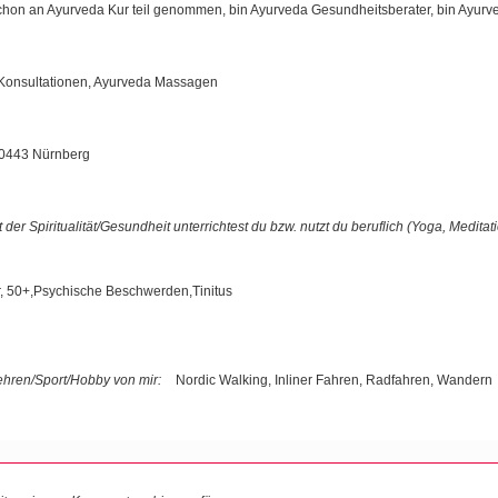
hon an Ayurveda Kur teil genommen, bin Ayurveda Gesundheitsberater, bin Ayur
Konsultationen, Ayurveda Massagen
90443 Nürnberg
er Spiritualität/Gesundheit unterrichtest du bzw. nutzt du beruflich (Yoga, Medit
er, 50+,Psychische Beschwerden,Tinitus
lehren/Sport/Hobby von mir:
Nordic Walking, Inliner Fahren, Radfahren, Wandern